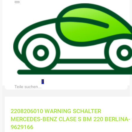
0
Suche:
2208206010 WARNING SCHALTER
MERCEDES-BENZ CLASE S BM 220 BERLINA-
9629166