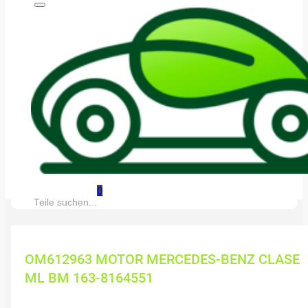
0
Suche:
OM612963 MOTOR MERCEDES-BENZ CLASE
ML BM 163-8164551